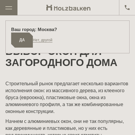
Главная
Блог
Выбор окон для загородного дома
Ваш город: Москва?
Москва
ДА
Проекты
12 июня 2024
ДА
Нет, другой
Киров
Дома в продаже
ВЫБОР ОКОН ДЛЯ
Екатеринбург
Реализованные проекты
ЗАГОРОДНОГО ДОМА
Другой
О компании
Строительный рынок предлагает несколько вариантов
Производство
исполнения окон: из массивного дерева, из клееного
бруса (евроокна), пластиковые окна, окна из
Партнёрам
алюминиевого профиля, а так же комбинированные
Схема работы
оконные конструкции.
Отзывы
Начнем с алюминиевых окон, они не так популярны,
как деревянные и пластиковые, но у них есть
Материалы и технологии