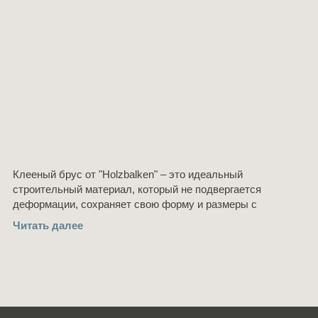
Клееный брус от "Holzbalken" – это идеальный
строительный материал, который не подвергается
деформации, сохраняет свою форму и размеры с
течением времени. В качестве сырья используется только
Читать далее
высококачественная сосна и ель c севера Кировской
области.