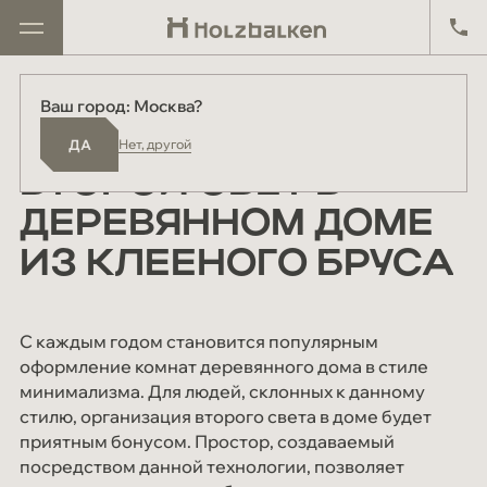
Главная
Блог
Второй свет в деревянном доме из клееного бруса
Ваш город: Москва?
Москва
ДА
Проекты
11 ноября 2024
ДА
Нет, другой
Киров
Дома в продаже
ВТОРОЙ СВЕТ В
Екатеринбург
Реализованные проекты
ДЕРЕВЯННОМ ДОМЕ
Другой
ИЗ КЛЕЕНОГО БРУСА
О компании
Производство
С каждым годом становится популярным
Партнёрам
оформление комнат деревянного дома в стиле
минимализма. Для людей, склонных к данному
Схема работы
стилю, организация второго света в доме будет
Отзывы
приятным бонусом. Простор, создаваемый
посредством данной технологии, позволяет
Материалы и технологии