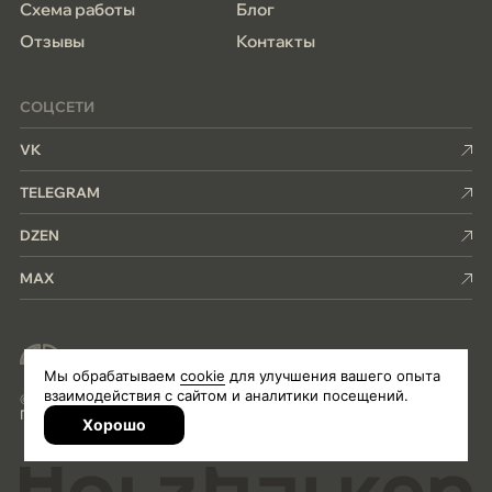
Схема работы
Блог
Отзывы
Контакты
СОЦСЕТИ
VK
TELEGRAM
DZEN
MAX
Член ассоциации деревянного
домостроения
©2026 Holzbalken
Политика конфиденциальности
Vk
Telegram
Dzen
MAX