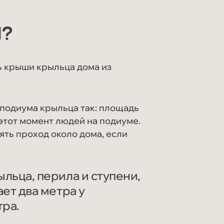
?
ь крыши крыльца дома из
подиума крыльца так: площадь
этот момент людей на подиуме.
ять проход около дома, если
льца, перила и ступени,
ет два метра у
тра.