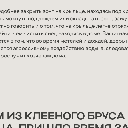
стиле
Дома в классическом
удобнее закрыть зонт на крыльце, находясь под к
стиле
ть мокнуть под дождем или складывать зонт, зайдя
жно говорить и о том, что на крыльце легче отрях
зайти, чем чистить снег, находясь в доме. Защитна
Дома в продаже
тся в том, что во время метелей и дождей, дверь 
ется агрессивному воздействию воды, а, следова
Реализованные
проекты
рослужит хозяевам дома.
 ИЗ КЛЕЕНОГО БРУСА