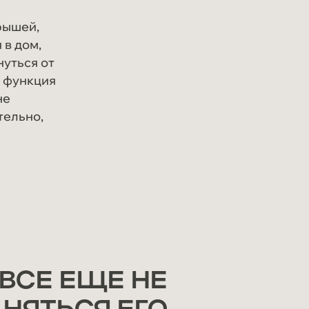
Блог
рышей,
Контакты
 в дом,
нуться от
я функция
не
тельно,
Vk
Telegram
Dzen
MAX
 ВСЕ ЕЩЕ НЕ