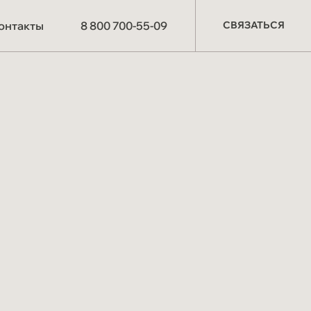
СВЯЗАТЬСЯ
онтакты
8 800 700-55-09
СВЯЗАТЬСЯ
О компании
Производство
Партнёрам
Схема работы
Отзывы
Материалы и
технологии
Мероприятия
СОУТ