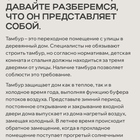
ДАВАЙТЕ РАЗБЕРЕМСЯ,
Мероприятия
ЧТО ОН ПРЕДСТАВЛЯЕТ
СОУТ
СОБОЙ.
Блог
Тамбур – это переходное помещение с улицы в
Контакты
деревянный дом. Специалисты не обязывают
строить тамбур, но согласно нормативам, детская
комната и спальня должны находиться за тремя
дверями от улицы. Наличие тамбура позволяет
соблюсти это требование.
Тамбур защищает дом как в теплое, так и в
холодное время года, выполняя функцию буфера
потоков воздуха. Представьте зимний период,
постоянное открывание и закрывание входной
двери дома выпускает из дома нагретый воздух,
замещая холодный. В летнее время происходит
обратное замещение, когда в прохладное
помещение поступает прогретый солнечными