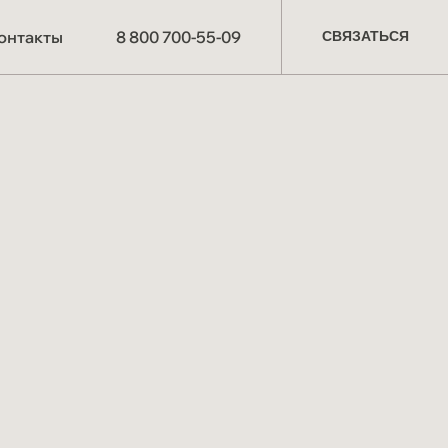
СВЯЗАТЬСЯ
онтакты
8 800 700-55-09
СВЯЗАТЬСЯ
О компании
Производство
Партнёрам
Схема работы
Отзывы
Материалы и технологии
Мероприятия
СОУТ
Блог