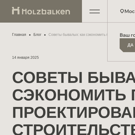
Мос
О компании
Москв
Ваш г
Главная
Блог
Советы бывалых: как сэкономить при проектиров
ДА
ДА
Производство
Киров
Партнёрам
Екате
14 января 2025
Схема работы
Друго
СОВЕТЫ БЫВА
Отзывы
СЭКОНОМИТЬ 
Материалы и технологии
Мероприятия
ПРОЕКТИРОВА
СОУТ
Блог
СТРОИТЕЛЬСТ