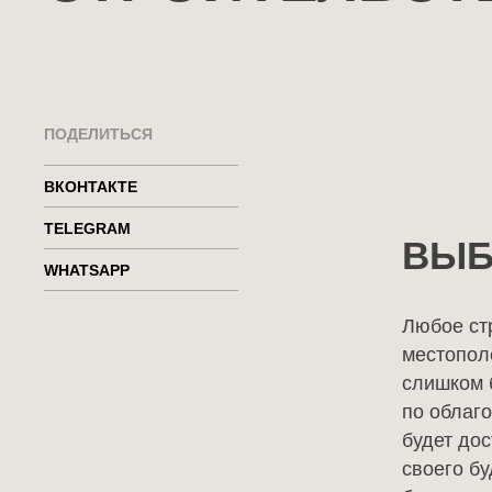
ПОДЕЛИТЬСЯ
ВКОНТАКТЕ
TELEGRAM
ВЫБ
holzbalken@mail.ru
WHATSAPP
Любое стр
местопол
слишком 
по облаг
будет до
своего б