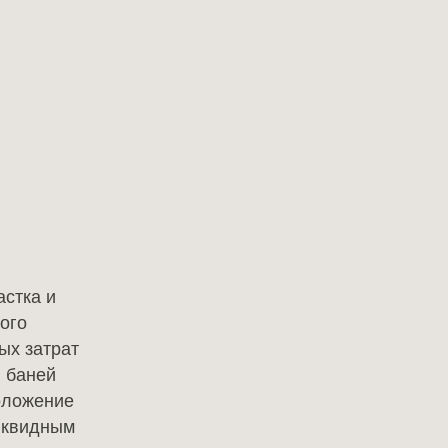
Контакты
Vk
Telegram
Dzen
MAX
астка и
ого
ых затрат
и баней
положение
ликвидным