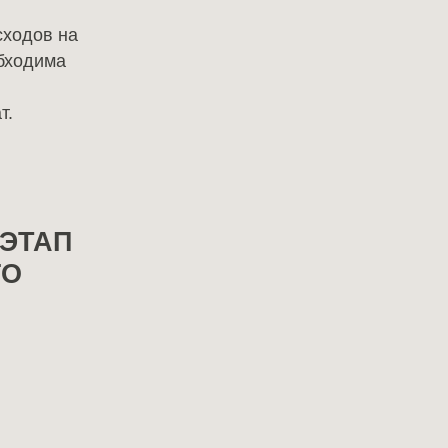
сходов на
обходима
т.
 ЭТАП
ГО
,