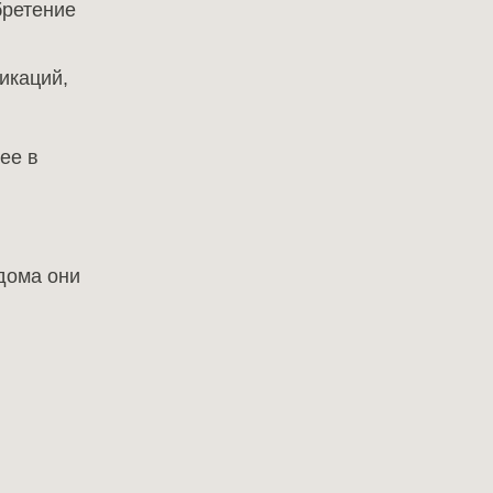
бретение
икаций,
ее в
дома они