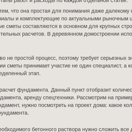
тапы работ и расходы по каждой отдельной статье.
тем, что она простая для понимания даже далекому о
иалы и комплектующие по актуальными рыночным це
ые сметы составляются в основном для крупных стро
тельных расчетов. В деревянном домостроении исп
о не простой процесс, поэтому требует серьезных з
ии сметы принимает участие не один специалист, а к
ределенный этап.
о расчет фундамента. Данный пункт отобразит количе
ндамента, аренду спецтехники. Рассмотрим на прим
амент, нужно посмотреть на проект дома: какое кол
фундамента.
еобходимого бетонного раствора нужно сложить все 