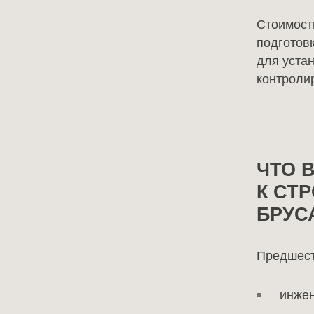
Стоимость
подготовк
для уста
контроли
ЧТО 
К СТ
БРУС
Предшест
инжен