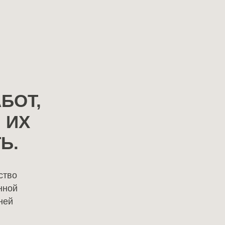
Контакты
БОТ,
 ИХ
Vk
Telegram
Dzen
MAX
Ь.
ство
нной
ней