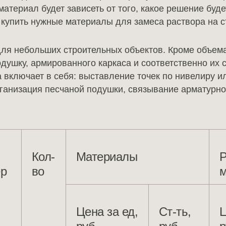
 материал будет зависеть от того, какое решение буд
о купить нужные материалы для замеса раствора на 
ля небольших строительных объектов. Кроме объема
душку, армированного каркаса и соответственно их с
 включает в себя: выставление точек по нивелиру и
рганизация песчаной подушки, связывание арматурно
К
ол-
Материалы
Р
ер
во
м
Цена за ед,
Ст-ть,
Ц