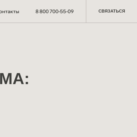
СВЯЗАТЬСЯ
онтакты
8 800 700-55-09
СВЯЗАТЬСЯ
О компании
Производство
Партнёрам
МА:
Схема работы
Отзывы
Материалы и технологии
Мероприятия
СОУТ
Блог