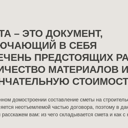
Дома в классическом
стиле
Дома в продаже
ТА – ЭТО ДОКУМЕНТ,
ЮЧАЮЩИЙ В СЕБЯ
Реализованные проекты
ЕЧЕНЬ ПРЕДСТОЯЩИХ РА
ИЧЕСТВО МАТЕРИАЛОВ И
НЧАТЕЛЬНУЮ СТОИМОСТ
нном домостроении составление сметы на строитель
ляется неотъемлемой частью договора, поэтому в да
 расскажем вам: из чего складывается смета и как с 