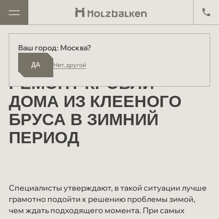
Р
емонт кровли дома из клееного бруса в зимний период
Главная
Блог
Ваш город: Москва?
Москва
ДА
Проекты
29 декабря 2024
ДА
Нет, другой
Киров
Дома в продаже
РЕМОНТ КРОВЛИ
Екатеринбург
Реализованные проекты
ДОМА ИЗ КЛЕЕНОГО
Другой
БРУСА В ЗИМНИЙ
О компании
ПЕРИОД
Производство
Партнёрам
Схема работы
Специалисты утверждают, в такой ситуации лучше
Отзывы
грамотно подойти к решению проблемы зимой,
чем ждать подходящего момента. При самых
Материалы и технологии