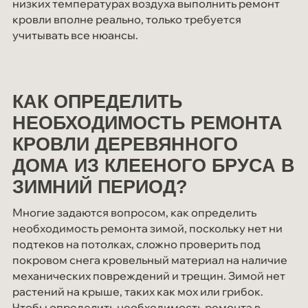
низких температурах воздуха выполнить ремонт
Мероприятия
кровли вполне реально, только требуется
учитывать все нюансы.
СОУТ
Блог
Контакты
КАК ОПРЕДЕЛИТЬ
НЕОБХОДИМОСТЬ РЕМОНТА
КРОВЛИ ДЕРЕВЯННОГО
ДОМА ИЗ КЛЕЕНОГО БРУСА В
ЗИМНИЙ ПЕРИОД?
Многие задаются вопросом, как определить
необходимость ремонта зимой, поскольку нет ни
подтеков на потолках, сложно проверить под
покровом снега кровельный материал на наличие
механических повреждений и трещин. Зимой нет
растений на крыше, таких как мох или грибок.
Чтобы определить необходимость ремонта в