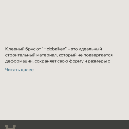
Клееный брус от "Holzbalken" – это идеальный
строительный материал, который не подвергается
деформации, сохраняет свою форму и размеры с
течением времени. В качестве сырья используется
Читать далее
только высококачественная сосна и ель c севера
Кировской области.