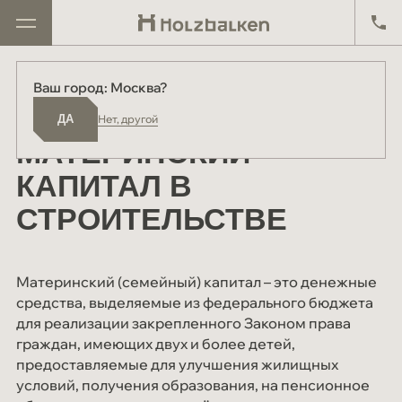
Главная
Блог
Материнский капитал в строительстве
Ваш город: Москва?
Москва
ДА
Проекты
21 ноября 2024
ДА
Нет, другой
Киров
Дома в продаже
МАТЕРИНСКИЙ
Екатеринбург
Реализованные проекты
КАПИТАЛ В
Другой
СТРОИТЕЛЬСТВЕ
О компании
Производство
Материнский (семейный) капитал – это денежные
Партнёрам
средства, выделяемые из федерального бюджета
для реализации закрепленного Законом права
Схема работы
граждан, имеющих двух и более детей,
Отзывы
предоставляемые для улучшения жилищных
условий, получения образования, на пенсионное
Материалы и технологии