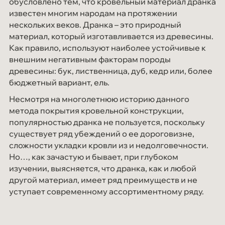
обусловлено тем, что кровельный материал дранка
Мероприятия
известен многим народам на протяжении
нескольких веков. Дранка – это природный
СОУТ
материал, который изготавливается из древесины.
Блог
Как правило, используют наиболее устойчивые к
внешним негативным факторам породы
Контакты
древесины: бук, лиственница, дуб, кедр или, более
бюджетный вариант, ель.
Несмотря на многолетнюю историю данного
метода покрытия кровельной конструкции,
популярностью дранка не пользуется, поскольку
существует ряд убеждений о ее дороговизне,
сложности укладки кровли из и недолговечности.
Но…, как зачастую и бывает, при глубоком
изучении, выясняется, что дранка, как и любой
другой материал, имеет ряд преимуществ и не
уступает современному ассортиментному ряду.