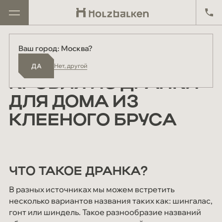
Главная
Блог
Кровля из дранки для дома из клееного бруса
Ваш город: Москва?
Москва
ДА
Проекты
14 ноября 2024
ДА
Нет, другой
Киров
Дома в продаже
КРОВЛЯ ИЗ ДРАНКИ
Екатеринбург
Реализованные проекты
ДЛЯ ДОМА ИЗ
Другой
КЛЕЕНОГО БРУСА
О компании
Производство
Партнёрам
ЧТО ТАКОЕ ДРАНКА?
Схема работы
В разных источниках мы можем встретить
Отзывы
несколько вариантов названия таких как: шингалас,
гонт или шиндель. Такое разнообразие названий
Материалы и технологии