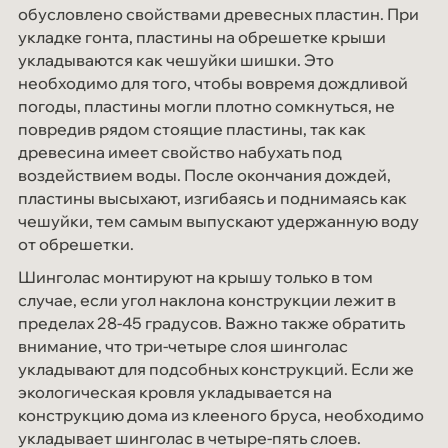
обусловлено свойствами древесных пластин. При
укладке гонта, пластины на обрешетке крыши
укладываются как чешуйки шишки. Это
необходимо для того, чтобы вовремя дождливой
погоды, пластины могли плотно сомкнуться, не
повредив рядом стоящие пластины, так как
древесина имеет свойство набухать под
воздействием воды. После окончания дождей,
пластины высыхают, изгибаясь и поднимаясь как
чешуйки, тем самым выпускают удержанную воду
от обрешетки.
Шинголас монтируют на крышу только в том
случае, если угол наклона конструкции лежит в
пределах 28-45 градусов. Важно также обратить
внимание, что три-четыре слоя шинголас
укладывают для подсобных конструкций. Если же
экологическая кровля укладывается на
конструкцию дома из клееного бруса, необходимо
укладывает шинголас в четыре-пять слоев.