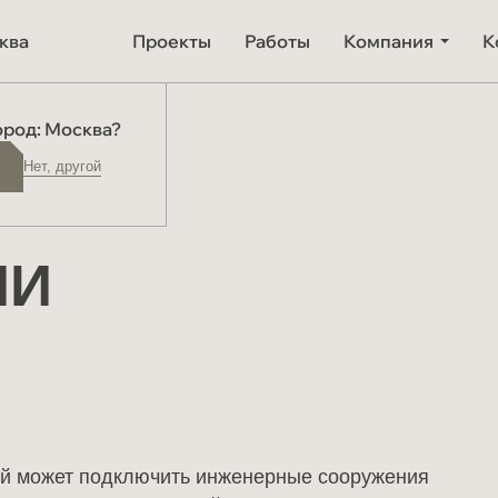
ква
Проекты
Работы
Компания
К
а
ород: Москва?
Нет, другой
Дома из бруса
ринбург
Дома «Фахверк»
й
Индивидуальные проекты
ИИ
Дома в финском стиле
Дома в современном
стиле
й может подключить инженерные сооружения