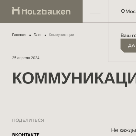
Мос
О компании
Москв
Ваш г
Главная
Блог
Коммуникации
ДА
ДА
Производство
Киров
Партнёрам
Екате
25 апреля 2024
Схема работы
Друго
КОММУНИКАЦ
Отзывы
Материалы и технологии
Мероприятия
СОУТ
ПОДЕЛИТЬСЯ
Блог
Не кажды
ВКОНТАКТЕ