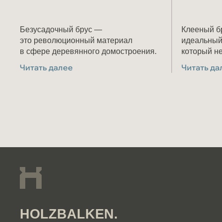
Безусадочный брус —
Клееный бр
это революционный материал
идеальный
в сфере деревянного домостроения.
который н
Такой материал предоставляет собой
деформаци
Читать далее
Читать да
«комбо» из классического клеёного
и размеры 
бруса и дополнительных ламелей
качестве с
высококаче
севера Кир
HOLZBALKEN.