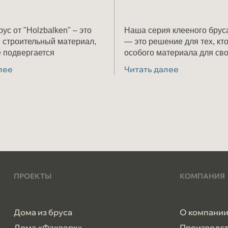
ус от "Holzbalken" – это
Наша серия клееного брус
 строительный материал,
— это решение для тех, кто в поисках
е подвергается
особого материала для св
и, сохраняет свою форму
лее
Читать далее
с течением времени. В
ырья используется только
ственная сосна и ель c
овской области.
ПРОЕКТЫ
КОМПАНИЯ
Дома из бруса
О компани
Дома «Фахверк»
Производс