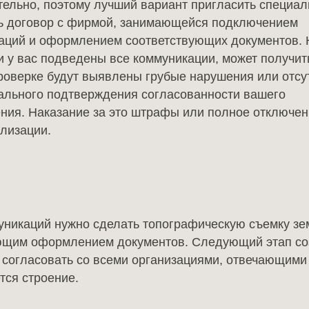
Дома в классическом
тельно, поэтому лучший вариант пригласить специал
ь договор с фирмой, занимающейся подключением
стиле
аций и оформлением соответствующих документов. К
 у вас подведены все коммуникации, может получить
Дома в продаже
проверке будут выявлены грубые нарушения или отсу
ального подтверждения согласованности вашего
Реализованные проекты
ния. Наказание за это штрафы или полное отключен
илизации.
никаций нужно сделать топографическую съемку зем
ующим оформлением документов. Следующий этап со
 согласовать со всеми организациями, отвечающими
тся строение.