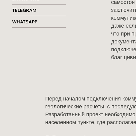
самостоя
заключит
TELEGRAM
коммуник
WHATSAPP
даже если
что при 
документ
подключе
благ цив
holzbalken@mail.ru
Перед началом подключения комму
геологические расчеты, с послед
Разработанный проект необходимо
населенном пункте, где располагае