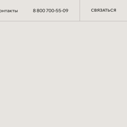
СВЯЗАТЬСЯ
онтакты
8 800 700-55-09
СВЯЗАТЬСЯ
О компании
Производство
Партнёрам
Схема работы
Отзывы
Материалы и технологии
Мероприятия
СОУТ
Блог