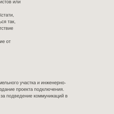
истов или
Контакты
стати,
ся так,
тствие
ие от
Vk
Telegram
Dzen
MAX
ельного участка и инженерно-
здание проекта подключения.
 за подведение коммуникаций в