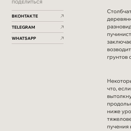
ПОДЕЛИТЬСЯ
Столбча
ВКОНТАКТЕ
деревянн
разновид
TELEGRAM
пучинист
WHATSAPP
заключае
возводит
грунтов 
holzbalken@mail.ru
Некоторы
что, есл
вытолкну
продольн
ниже уро
тяжелов
пучения 