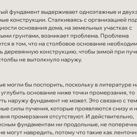
стиле
Дома в классическом
тый фундамент выдерживает одноэтажные и двух
стиле
ые конструкции. Сталкиваясь с организацией по
ности основания дома, на земельных участках с
ыми грунтами, возникает проблема. Проблема
Дома в продаже
тся в том, что на столбовое основание необходи
ь деревянную конструкцию, чтобы зимой при пуч
Реализованные
проекты
столбы не вытолкнуло наружу.
е могли бы поспорить, поскольку в литературе н
и углубить основание ниже точки промерзания, то
ть наружу фундамент не может. Это связано с тем
ые силы пучения, которые проявляются снизу и н
вня промерзания отсутствуют. И действительно,
есным фундаментам ни продольные, не поперечн
не могут навредить, потому что такие как ленточ