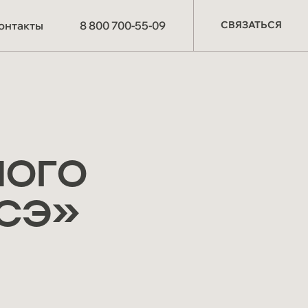
СВЯЗАТЬСЯ
онтакты
8 800 700-55-09
СВЯЗАТЬСЯ
О компании
Производство
Партнёрам
НОГО
Схема работы
Отзывы
ИСЭ»
Материалы и
технологии
Мероприятия
СОУТ