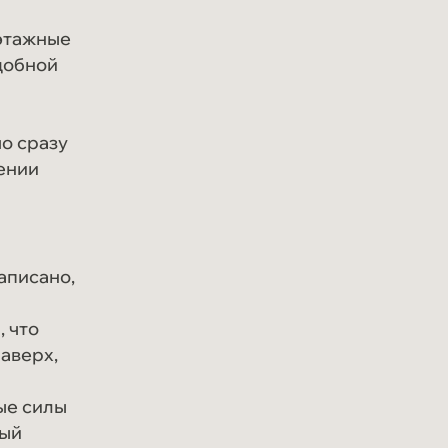
Блог
этажные
Контакты
добной
мо сразу
ении
аписано,
Vk
Telegram
Dzen
MAX
, что
аверх,
ые силы
ный