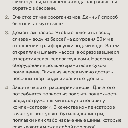
фильтруется, и очищенная вода направляется
обратно в бассейн.
Очистка от микроорганизмов. Данный способ
был описан чуть выше.
Демонтаж насоса. Чтобы отключить насос,
сливаем воду из бассейна до уровня 80 мм в
отношении края форсунки подачи воды. Затем
открепляем шланги насоса, а образовавшиеся
отверстия закрывает заглушками. Насосное
оборудование должно храниться в сухом
помещение. Также из насоса нужно достать
песочный картридж и хранить отдельно.
Защита чащи от расширения воды. Для этого
потребуется полностью покрыть поверхность
воды, погруженными в воду на половину
компенсаторами. В качестве компенсаторов
зачастую выступают бутылки, канистры,
поплавки или слабо накаченные шины, которые
связываются между собой веревкой.