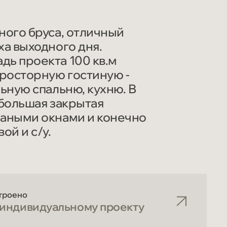
ного бруса, отличный
ха выходного дня.
дь проекта 100 кв.м
просторную гостиную -
льную спальню, кухню. В
 большая закрытая
маными окнами и конечно
ой и с/у.
троено
 индивидуальному проекту