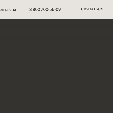
СВЯЗАТЬСЯ
онтакты
8 800 700-55-09
СВЯЗАТЬСЯ
О компании
Производство
Партнёрам
Схема работы
Отзывы
Материалы и
технологии
Мероприятия
СОУТ