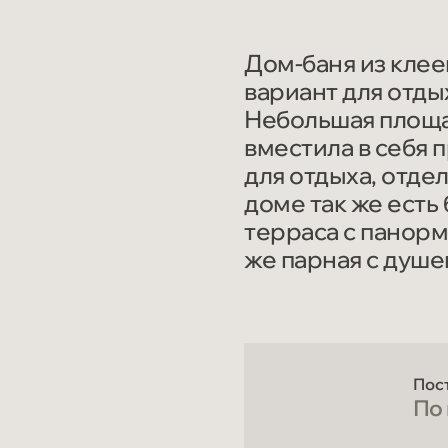
Дом-баня из клее
вариант для отды
Небольшая площа
вместила в себя 
для отдыха, отде
доме так же есть
терраса с панор
же парная с душев
Пос
По